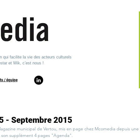
ui facilite la vie des acteurs culturels
star et Wik, c’est nous !
ts / équipe​
5 - Septembre 2015
gazine municipal de Vertou, mis en page chez Mcomedia depuis une d
+ son supplément 4 pages "Agenda". 