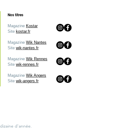
Nos titres
Magazine
Kostar
Site
kostar.fr
Magazine
Wik Nantes
Site
wik-nantes.fr
Magazine
Wik Rennes
Site
wik-rennes.fr
Magazine
Wik Angers
Site
wik-angers.fr
izaine d'année. 