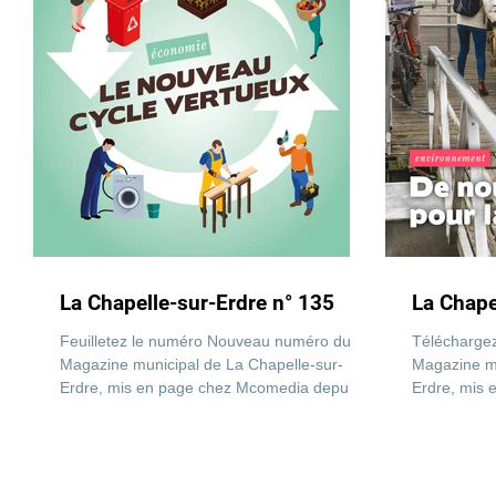
La Chapelle-sur-Erdre n° 135
La Chape
Feuilletez le numéro Nouveau numéro du
Télécharge
Magazine municipal de La Chapelle-sur-
Magazine mu
Erdre, mis en page chez Mcomedia depuis
Erdre, mis
une dizaine d'année....
une dizaine.