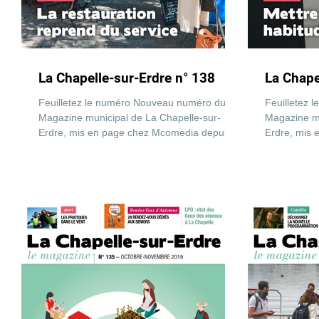
La Chapelle-sur-Erdre n° 138
La Chape
Feuilletez le numéro Nouveau numéro du
Feuilletez
Magazine municipal de La Chapelle-sur-
Magazine mu
Erdre, mis en page chez Mcomedia depuis
Erdre, mis
une dizaine d'année....
une dizaine 