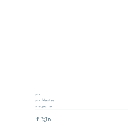
wik
wik Nantes
magazine