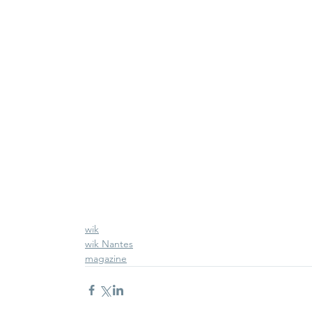
wik
wik Nantes
magazine