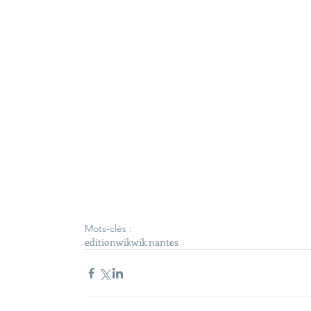
Mots-clés :
edition
wik
wik nantes