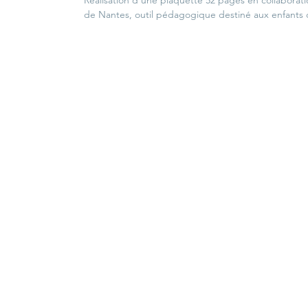
Réalisation d'une plaquette 52 pages en collaborati
de Nantes, outil pédagogique destiné aux enfants des