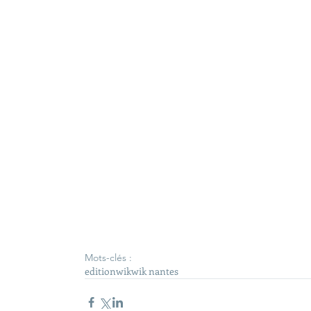
Mots-clés :
edition
wik
wik nantes