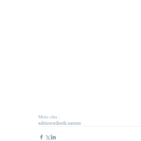
Mots-clés :
edition
wik
wik nantes