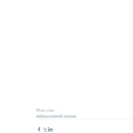
Mots-clés :
edition
wik
wik nantes