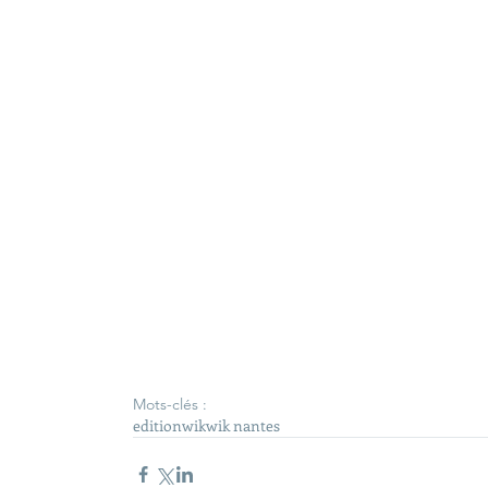
Mots-clés :
edition
wik
wik nantes