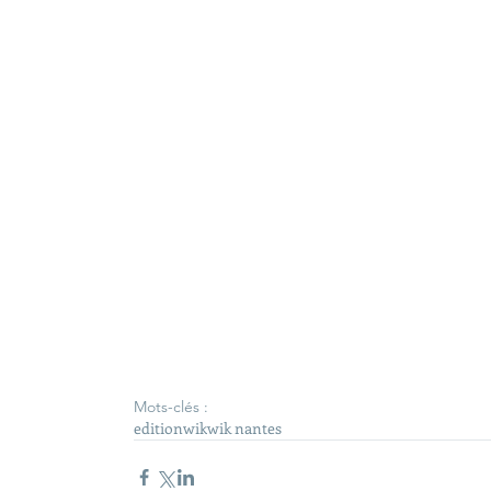
Mots-clés :
edition
wik
wik nantes