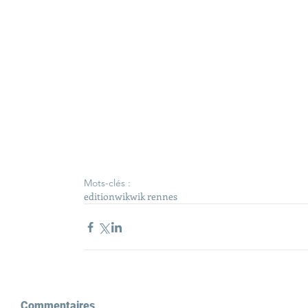
Mots-clés :
edition
wik
wik rennes
Commentaires