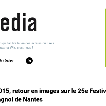
ui facilite la vie des acteurs culturels
star et Wik, c’est nous !
ts / équipe​
15, retour en images sur le 25e Festiv
gnol de Nantes